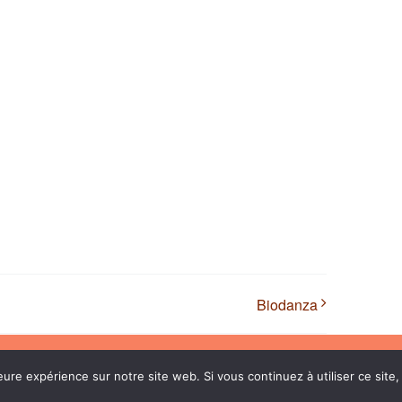
Biodanza
© Copyright
2026 |
Mentions légales
| Tous droits réservés
eure expérience sur notre site web. Si vous continuez à utiliser ce sit