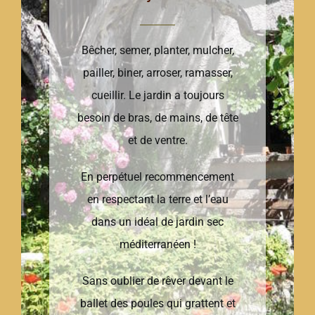
Bêcher, semer, planter, mulcher,
pailler, biner, arroser, ramasser,
cueillir. Le jardin a toujours
besoin de bras, de mains, de tête
et de ventre.
En perpétuel recommencement
en respectant la terre et l’eau
dans un idéal de jardin sec
méditerranéen !
Sans oublier de rêver devant le
ballet des poules qui grattent et