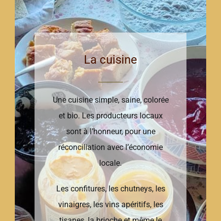
La cuisine
Une cuisine simple, saine, colorée
et bio. Les producteurs locaux
sont à l’honneur, pour une
réconciliation avec l’économie
locale.
Les confitures, les chutneys, les
vinaigres, les vins apéritifs, les
tisanes, la brioche et même le