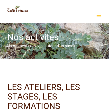
Passer
au
contenu
Nos activités
Un moment convivial autour d’un savoir
LES ATELIERS, LES
STAGES, LES
FORMATIONS