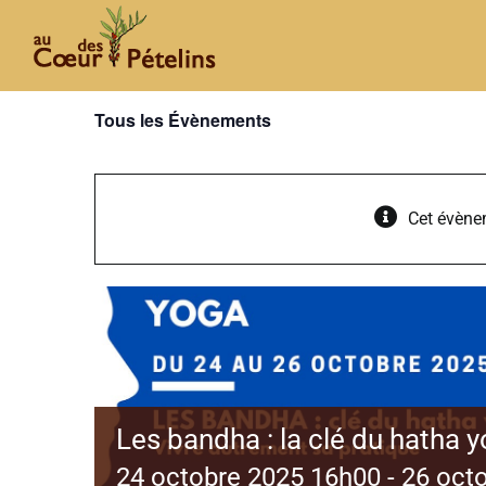
Passer
au
contenu
Tous les Évènements
Cet évène
Les bandha : la clé du hatha 
24 octobre 2025 16h00
-
26 oct