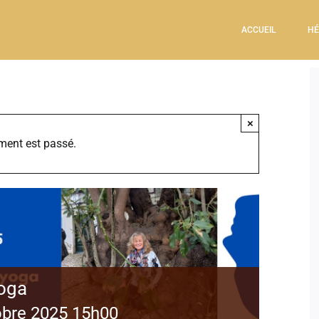
ACCUEIL
HÉ
×
ment est passé.
yoga
obre 2025 15h00