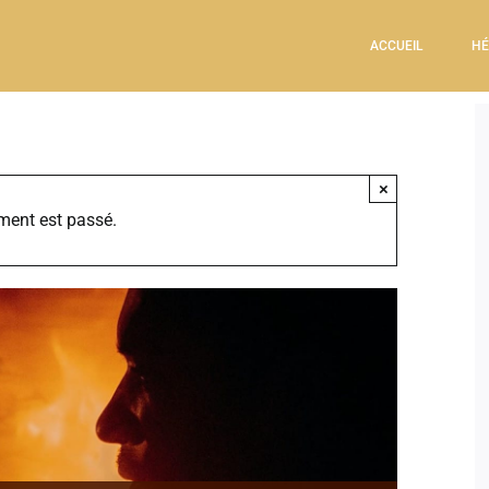
ACCUEIL
HÉ
×
ment est passé.