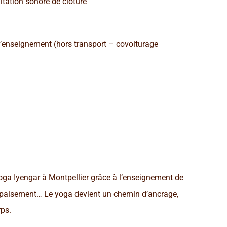
tation sonore de clôture
 l’enseignement (hors transport – covoiturage
Yoga Iyengar à Montpellier grâce à l’enseignement de
, apaisement… Le yoga devient un chemin d’ancrage,
rps.