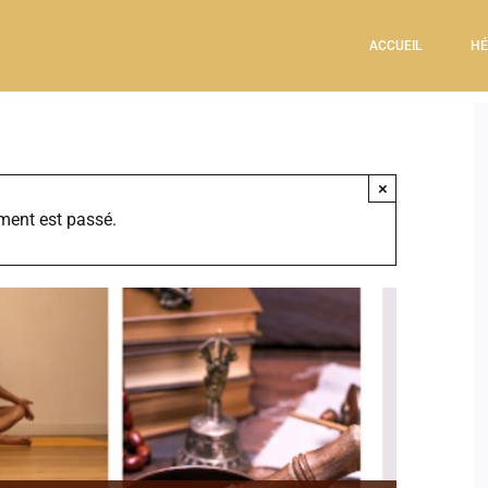
ACCUEIL
HÉ
×
ment est passé.