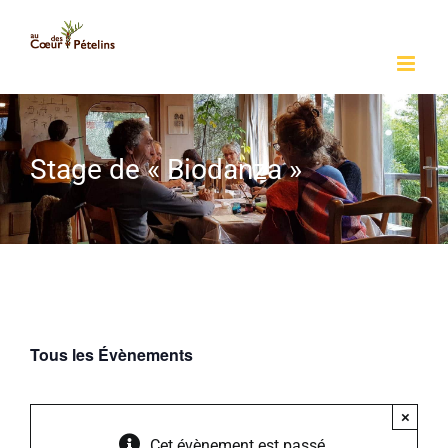
Passer
au
contenu
Stage de « Biodanza »
Tous les Évènements
×
Cet évènement est passé.