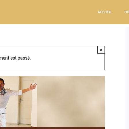
ACCUEIL
HÉ
×
ment est passé.