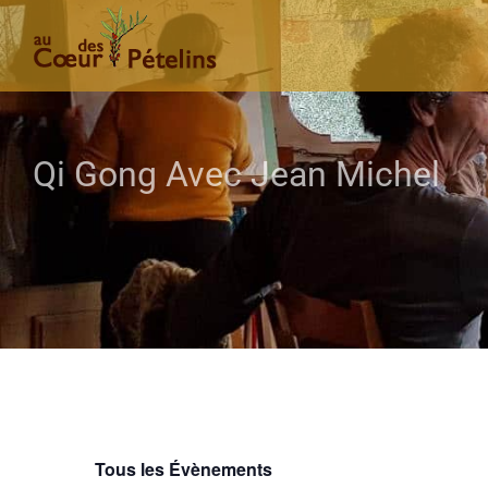
Passer
au
contenu
Qi Gong Avec Jean Michel
Tous les Évènements