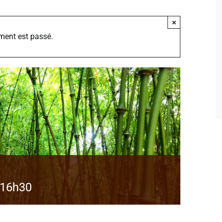
×
ment est passé.
 16h30