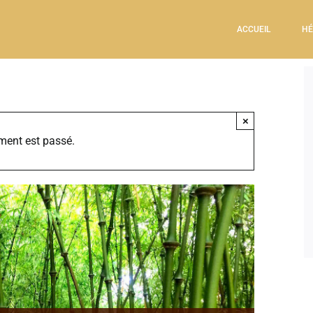
ACCUEIL
HÉ
×
ment est passé.