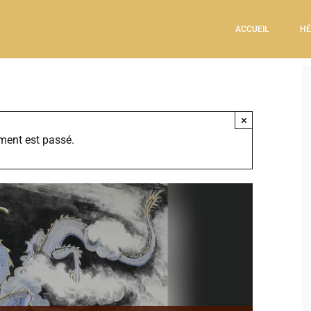
ACCUEIL
HÉ
×
ment est passé.