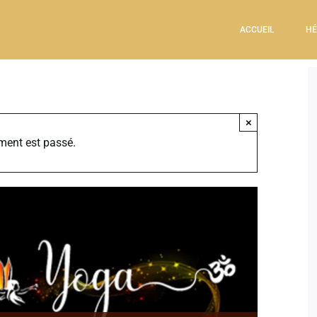
ACCUEIL
HÉ
×
ment est passé.